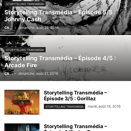
STORYTELLING TRANSMEDIA
Storytelling Transmédia – Épisode 5/5 :
Johnny Cash
Cb...
-
dimanche, août 28, 2016
STORYTELLING TRANSMEDIA
Storytelling Transmédia – Épisode 4/5 :
Arcade Fire
Cb...
-
dimanche, août 21, 2016
Storytelling Transmédia –
Épisode 3/5 : Gorillaz
mardi, août 16, 2016
STORYTELLING TRANSMEDIA
Storytelling Transmédia –