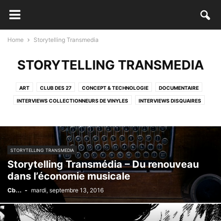
Home
Storytelling Transmedia
STORYTELLING TRANSMEDIA
ART
CLUB DES 27
CONCEPT & TECHNOLOGIE
DOCUMENTAIRE
INTERVIEWS COLLECTIONNEURS DE VINYLES
INTERVIEWS DISQUAIRES
LAZY SUNDAY MIX
LEGO
MUSIQUE & VIDÉO
NON CLASSÉ
PUB
STORYTELLING TRANSMEDIA
THURSDAY'S DISCOVERIES
VINYL RECORD ART
STORYTELLING TRANSMEDIA
Storytelling Transmédia – Du renouveau
dans l’économie musicale
Cb...
-
mardi, septembre 13, 2016