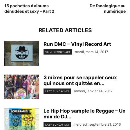
15 pochettes d’albums
De l’analogique au
dénudées et sexy – Part 2
numérique
RELATED ARTICLES
Run DMC – Vinyl Record Art
mardi, mars 14, 2017
VINYL RECORD ART
3 mixes pour se rappeler ceux
qui nous ont quittés en...
samedi, janvier 14, 2017
LAZY SUNDAY MIX
Le Hip Hop sample le Reggae – Un
mix de DJ...
mercredi, septembre 21, 2016
LAZY SUNDAY MIX