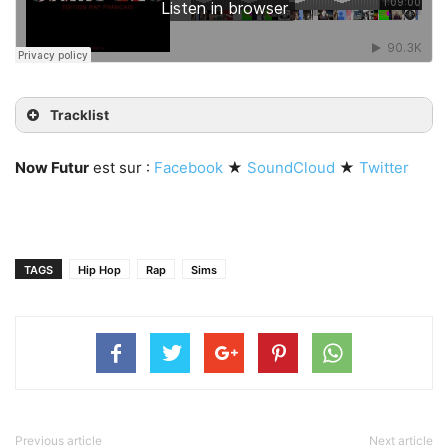
Tracklist
Now Futur
est sur :
Facebook
★
SoundCloud
★
Twitter
TAGS
Hip Hop
Rap
Sims
Previous article
Next article