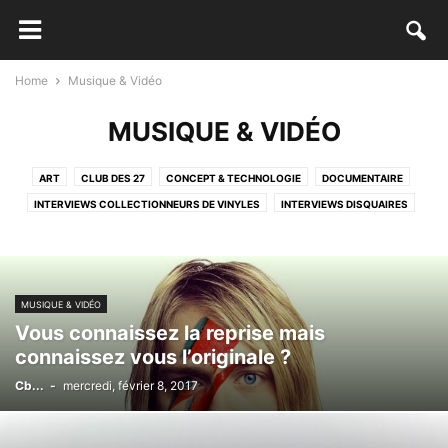
Home
Musique & Vidéo
MUSIQUE & VIDÉO
ART
CLUB DES 27
CONCEPT & TECHNOLOGIE
DOCUMENTAIRE
INTERVIEWS COLLECTIONNEURS DE VINYLES
INTERVIEWS DISQUAIRES
LAZY SUNDAY MIX
LEGO
MUSIQUE & VIDÉO
NON CLASSÉ
PUB
STORYTELLING TRANSMEDIA
THURSDAY'S DISCOVERIES
VINYL RECORD ART
MUSIQUE & VIDÉO
Vous connaissez la reprise mais
connaissez vous l’originale ?
Cb...
-
mercredi, février 8, 2017