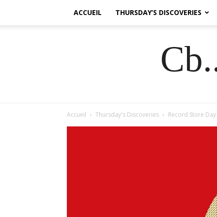
ACCUEIL
THURSDAY’S DISCOVERIES
Cb.
Accueil
Thursday's Discoveries
Record Store Da