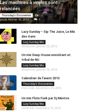
Les machines à vinyles sont
relancées
Cb...
-
Thursday's Discoveries
jeudi, février 19, 2015
1
Lazy Sunday – Sip The Juice, Le Mix
des 4 ans
Lazy Sunday Mix
dimanche, janvier 25, 2015
Un mix Deep House envoûtant et
tribal de NU
Lazy Sunday Mix
dimanche, janvier 10, 2016
Calendrier de l’avent 2013
Thursday's Discoveries
mercredi, décembre 25, 2013
Un mix Flute Funk par Dj Mentos
Lazy Sunday Mix
vendredi, novembre 13, 2015