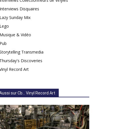
Interviews Collectionneurs de Vinyles
Interviews Disquaires
Lazy Sunday Mix
Lego
Musique & Vidéo
Pub
Storytelling Transmedia
Thursday's Discoveries
Vinyl Record Art
Aussi sur Cb... Vinyl Record Art