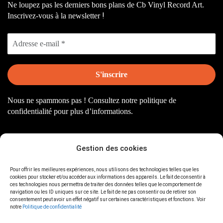
Ne loupez pas les derniers bons plans de Cb Vinyl Record Art.
!
Inscrivez-vous à la newsletter
Nous ne spammons pas ! Consultez notre
politique de
confidentialité
pour plus d’informations.
Gestion des cookies
Pour offrir les meilleures expériences, nous utilisons des technologies telles que les
cookies pour stocker et/ou accéder aux informations des appareils. Le fait de consentir à
Mentions Légales
ces technologies nous permettra de traiter des données telles que le comportement de
navigation ou les ID uniques sur ce site. Le fait de ne pas consentir ou de retirer son
consentement peut avoir un effet négatif sur certaines caractéristiques et fonctions. Voir
CGV
notre
Politique de confidentialité