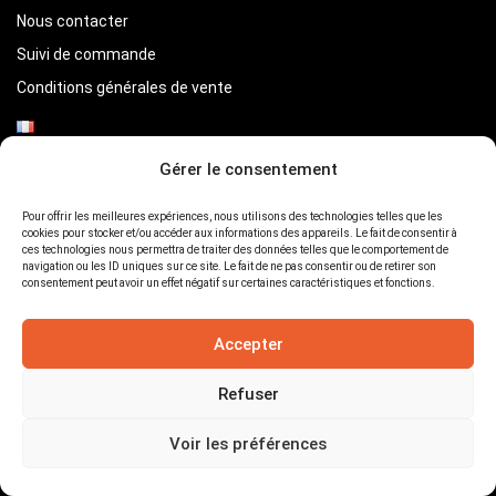
Nous contacter
Suivi de commande
Conditions générales de vente
Gérer le consentement
Around Cb
Pour offrir les meilleures expériences, nous utilisons des technologies telles que les
Qui suis-je ?
cookies pour stocker et/ou accéder aux informations des appareils. Le fait de consentir à
ces technologies nous permettra de traiter des données telles que le comportement de
Le Blog
navigation ou les ID uniques sur ce site. Le fait de ne pas consentir ou de retirer son
consentement peut avoir un effet négatif sur certaines caractéristiques et fonctions.
Accepter
Refuser
Voir les préférences
© 2026 /2012 - Cb Vinyl Record Art. All rights reserved.